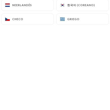
한국어 (COREANO)
한국어 (COREANO)
NEERLANDÉS
NEERLANDÉS
Valoración de stacy Chevallier
CHECO
CHECO
GRIEGO
GRIEGO
SC
5/5
Les plats étaient délicieux, copieux,
l'ambiance était chaleureuse tant grâce à
l'accueil en salle que par la décoration.
13/05/2026
•
11:32
Valoración de catherine Dalphin
CD
5/5
Très bon rapport qualité prix , lieu très
agréable et accueillant
05/05/2026
•
09:30