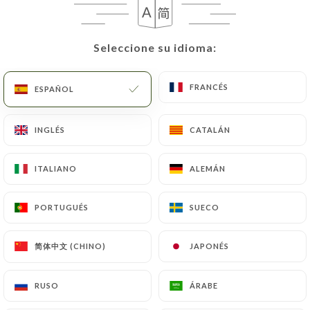
ES
MENÚ
Seleccione su idioma:
Seleccione su idioma:
FRANCÉS
FRANCÉS
ESPAÑOL
ESPAÑOL
/
INICIO
RESEÑAS
INGLÉS
INGLÉS
CATALÁN
CATALÁN
Reseñas
ITALIANO
ITALIANO
ALEMÁN
ALEMÁN
PORTUGUÉS
PORTUGUÉS
SUECO
SUECO
32 Reseñas sobre Uniiti
简体中文 (CHINO)
简体中文 (CHINO)
JAPONÉS
JAPONÉS
4.9 / 5
RUSO
RUSO
ÁRABE
ÁRABE
Marinella