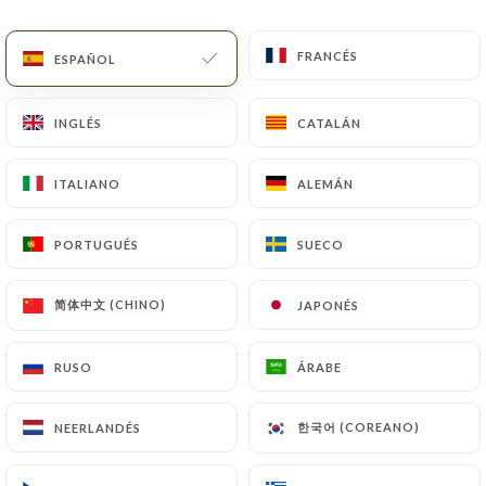
ES
MENÚ
FRANCÉS
FRANCÉS
ESPAÑOL
ESPAÑOL
INGLÉS
INGLÉS
CATALÁN
CATALÁN
ITALIANO
ITALIANO
ALEMÁN
ALEMÁN
/
INICIO
CONTACTO
Contacto
PORTUGUÉS
PORTUGUÉS
SUECO
SUECO
简体中文 (CHINO)
简体中文 (CHINO)
JAPONÉS
JAPONÉS
RUSO
RUSO
ÁRABE
ÁRABE
한국어 (COREANO)
한국어 (COREANO)
NEERLANDÉS
NEERLANDÉS
Gojo