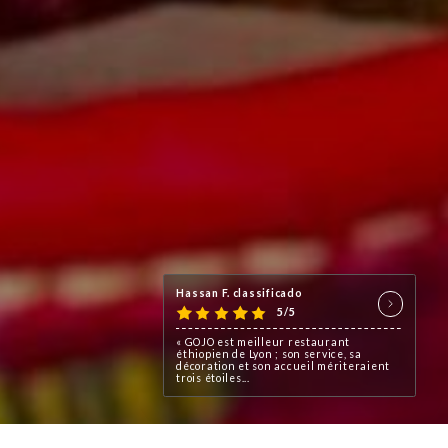
Hassan F. classificado
5/5
« GOJO est meilleur restaurant
éthiopien de Lyon ; son service, sa
décoration et son accueil mériteraient
trois étoiles...