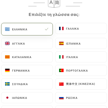
Επιλέξτε τη γλώσσα σας:
Επιλέξτε τη γλώσσα σας:
ΓΑΛΛΙΚΆ
ΓΑΛΛΙΚΆ
ΕΛΛΗΝΙΚΆ
ΕΛΛΗΝΙΚΆ
ΑΓΓΛΙΚΆ
ΑΓΓΛΙΚΆ
ΙΣΠΑΝΙΚΆ
ΙΣΠΑΝΙΚΆ
ΚΑΤΑΛΑΝΙΚΆ
ΚΑΤΑΛΑΝΙΚΆ
ΙΤΑΛΙΚΆ
ΙΤΑΛΙΚΆ
ΓΕΡΜΑΝΙΚΆ
ΓΕΡΜΑΝΙΚΆ
ΠΟΡΤΟΓΑΛΙΚΆ
ΠΟΡΤΟΓΑΛΙΚΆ
简体中文 (ΚΙΝΈΖΙΚΑ)
简体中文 (ΚΙΝΈΖΙΚΑ)
ΣΟΥΗΔΙΚΆ
ΣΟΥΗΔΙΚΆ
ΙΑΠΩΝΙΚΆ
ΙΑΠΩΝΙΚΆ
ΡΩΣΙΚΆ
ΡΩΣΙΚΆ