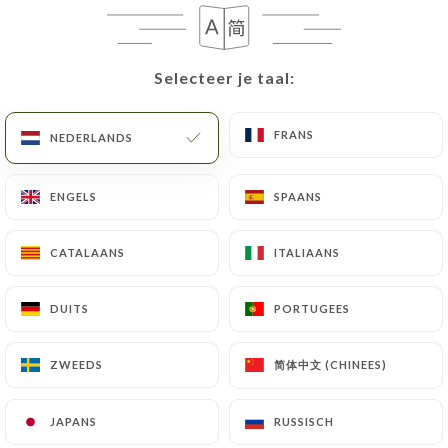
Selecteer je taal:
Selecteer je taal:
FRANS
FRANS
NEDERLANDS
NEDERLANDS
ENGELS
ENGELS
SPAANS
SPAANS
CATALAANS
CATALAANS
ITALIAANS
ITALIAANS
DUITS
DUITS
PORTUGEES
PORTUGEES
简体中文 (CHINEES)
简体中文 (CHINEES)
ZWEEDS
ZWEEDS
JAPANS
JAPANS
RUSSISCH
RUSSISCH