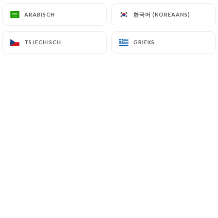
한국어 (KOREAANS)
한국어 (KOREAANS)
ARABISCH
ARABISCH
TSJECHISCH
TSJECHISCH
GRIEKS
GRIEKS