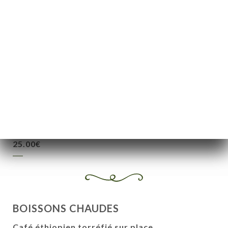
1/2 carafe de vin blanc, rosé ou rouge
10.00€
1/4 carafe de vin blanc, rosé ou rouge
5.00€
Vin éthiopien - 75cl
25.00€
Teg éthiopien de bouteille
25.00€
BOISSONS CHAUDES
Café éthiopien torréfié sur place