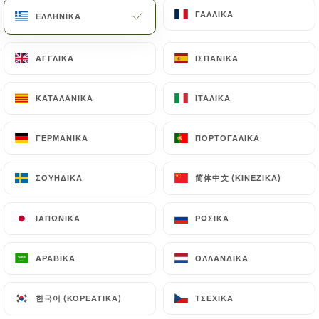
Base de farine de pois chis, d'oignons, de tomates
ΓΑΛΛΙΚΆ
ΓΑΛΛΙΚΆ
ΕΛΛΗΝΙΚΆ
ΕΛΛΗΝΙΚΆ
fraîche en purée , l'ail et diverses épices
éthiopiennes
ΑΓΓΛΙΚΆ
ΑΓΓΛΙΚΆ
ΙΣΠΑΝΙΚΆ
ΙΣΠΑΝΙΚΆ
10.00€
ΚΑΤΑΛΑΝΙΚΆ
ΚΑΤΑΛΑΝΙΚΆ
ΙΤΑΛΙΚΆ
ΙΤΑΛΙΚΆ
Keysir
Betterave et pomme de terre aux épices
ΓΕΡΜΑΝΙΚΆ
ΓΕΡΜΑΝΙΚΆ
ΠΟΡΤΟΓΑΛΙΚΆ
ΠΟΡΤΟΓΑΛΙΚΆ
ethiopiennes
8.00€
简体中文 (ΚΙΝΈΖΙΚΑ)
简体中文 (ΚΙΝΈΖΙΚΑ)
ΣΟΥΗΔΙΚΆ
ΣΟΥΗΔΙΚΆ
ΙΑΠΩΝΙΚΆ
ΙΑΠΩΝΙΚΆ
ΡΩΣΙΚΆ
ΡΩΣΙΚΆ
LES PLATS
ΑΡΑΒΙΚΆ
ΑΡΑΒΙΚΆ
ΟΛΛΑΝΔΙΚΆ
ΟΛΛΑΝΔΙΚΆ
Doro wot
한국어 (ΚΟΡΕΆΤΙΚΑ)
한국어 (ΚΟΡΕΆΤΙΚΑ)
ΤΣΈΧΙΚΑ
ΤΣΈΧΙΚΑ
Un ragout de poulet et son Œuf durs mijotés en son
confits d'oignons et des épices savouement dosés