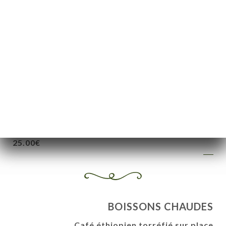
1/2 carafe de vin blanc, rosé ou rouge
10.00€
1/4 carafe de vin blanc, rosé ou rouge
5.00€
Vin éthiopien - 75cl
25.00€
Teg éthiopien de bouteille
25.00€
BOISSONS CHAUDES
Café éthiopien torréfié sur place