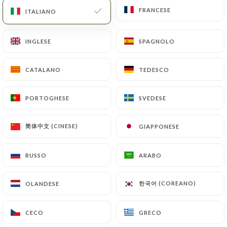
Base de farine de pois chis, d'oignons, de tomates
FRANCESE
FRANCESE
ITALIANO
ITALIANO
fraîche en purée , l'ail et diverses épices
éthiopiennes
INGLESE
INGLESE
SPAGNOLO
SPAGNOLO
10.00€
CATALANO
CATALANO
TEDESCO
TEDESCO
Keysir
Betterave et pomme de terre aux épices
PORTOGHESE
PORTOGHESE
SVEDESE
SVEDESE
ethiopiennes
8.00€
简体中文 (CINESE)
简体中文 (CINESE)
GIAPPONESE
GIAPPONESE
RUSSO
RUSSO
ARABO
ARABO
LES PLATS
한국어 (COREANO)
한국어 (COREANO)
OLANDESE
OLANDESE
Doro wot
CECO
CECO
GRECO
GRECO
Un ragout de poulet et son Œuf durs mijotés en son
confits d'oignons et des épices savouement dosés