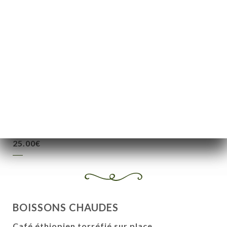
1/2 carafe de vin blanc, rosé ou rouge
10.00€
1/4 carafe de vin blanc, rosé ou rouge
5.00€
Vin éthiopien - 75cl
25.00€
Teg éthiopien de bouteille
25.00€
BOISSONS CHAUDES
Café éthiopien torréfié sur place