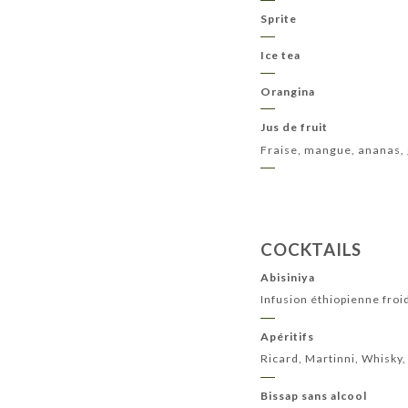
Sprite
Ice tea
Orangina
Jus de fruit
Fraise, mangue, ananas,
COCKTAILS
Abisiniya
Infusion éthiopienne froid
Apéritifs
Ricard, Martinni, Whisky
Bissap sans alcool