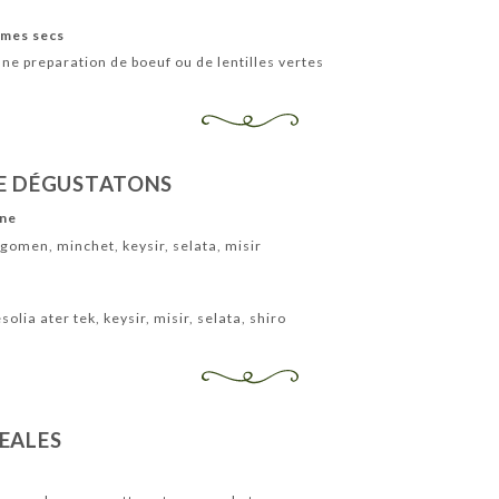
umes secs
'une preparation de boeuf ou de lentilles vertes
DE DÉGUSTATONS
nne
, gomen, minchet, keysir, selata, misir
solia ater tek, keysir, misir, selata, shiro
EALES