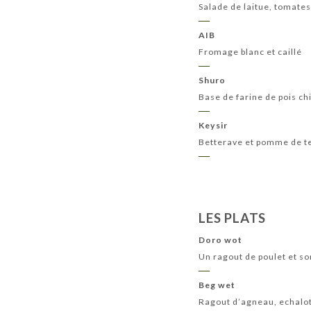
Salade de laitue, tomates
AIB
Fromage blanc et caillé
Shuro
Base de farine de pois chi
Keysir
Betterave et pomme de te
LES PLATS
Doro wot
Un ragout de poulet et s
Beg wet
Ragout d’agneau, echalott