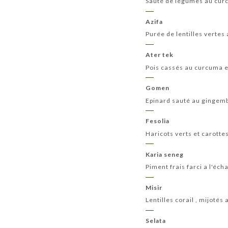
Sauté de légumes au cur
Azifa
Purée de lentilles vertes
Ater tek
Pois cassés au curcuma 
Gomen
Epinard sauté au gingembr
Fesolia
Haricots verts et carotte
Karia seneg
Piment frais farci a l'éc
Misir
Lentilles corail , mijoté
Selata