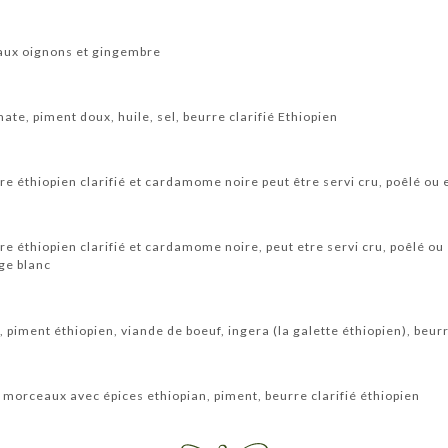
aux oignons et gingembre
te, piment doux, huile, sel, beurre clarifié Ethiopien
re éthiopien clarifié et cardamome noire peut être servi cru, poêlé ou 
re éthiopien clarifié et cardamome noire, peut etre servi cru, poêlé ou
ge blanc
, piment éthiopien, viande de boeuf, ingera (la galette éthiopien), beurr
 morceaux avec épices ethiopian, piment, beurre clarifié éthiopien