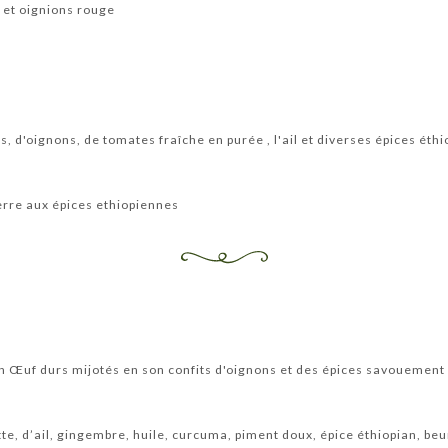
 et oignions rouge
s, d'oignons, de tomates fraîche en purée , l'ail et diverses épices éth
rre aux épices ethiopiennes
on Œuf durs mijotés en son confits d'oignons et des épices savouement
e, d’ail, gingembre, huile, curcuma, piment doux, épice éthiopian, beur