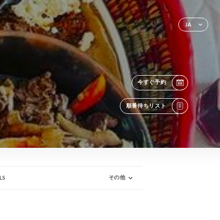
JA
今すぐ予約
順番待ちリスト
その他
LS