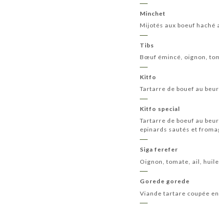
Minchet
Mijotés aux boeuf haché 
Tibs
Bœuf émincé, oignon, toma
Kitfo
Tartarre de bouef au beur
Kitfo special
Tartarre de boeuf au beur
epinards sautés et froma
Siga ferefer
Oignon, tomate, ail, huile
Gorede gorede
Viande tartare coupée en