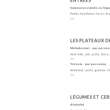
ENTRÉES
Samoussa viande ou lég
Petits feuilletés farcis d
LES PLATEAUX 
Mehaberawi - par perso
Ater kek, aib, azifa, doro
Yetsom - par personne
Atekelet, azifa, gomen, fe
LÉGUMES ET CER
Atekelet