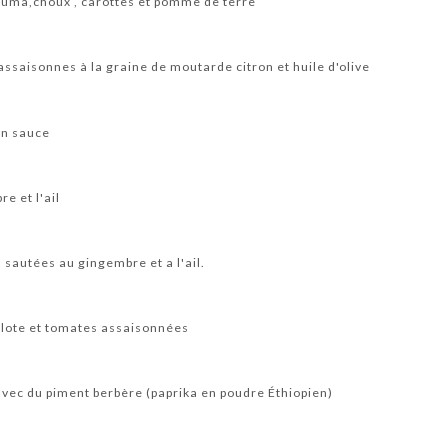
cuma,choux , carottes et pomme de terre
 assaisonnes à la graine de moutarde citron et huile d'olive
en sauce
e et l'ail
s sautées au gingembre et a l'ail.
halote et tomates assaisonnées
s avec du piment berbère (paprika en poudre Éthiopien)